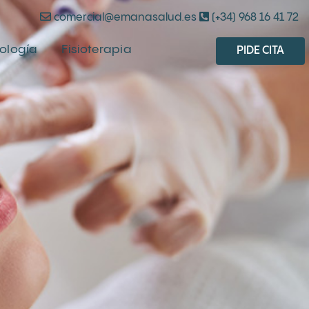
comercial@emanasalud.es
(+34) 968 16 41 72
cología
Fisioterapia
PIDE CITA