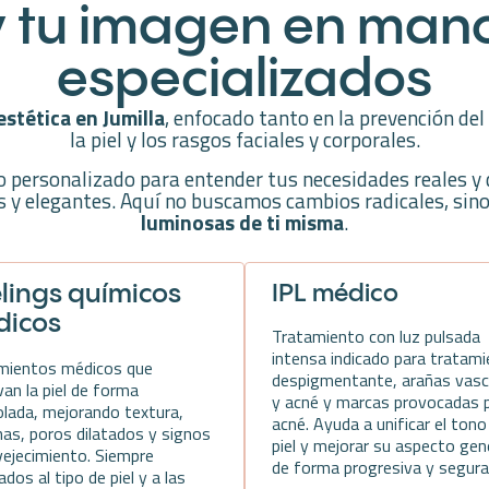
 y tu imagen en man
especializados
stética en Jumilla
, enfocado tanto en la prevención de
la piel y los rasgos faciales y corporales.
 personalizado para entender tus necesidades reales y 
s y elegantes. Aquí no buscamos cambios radicales, sin
luminosas de ti misma
.
lings químicos
IPL médico
dicos
Tratamiento con luz pulsada
intensa indicado para tratam
mientos médicos que
despigmentante, arañas vasc
an la piel de forma
y acné y marcas provocadas p
olada, mejorando textura,
acné. Ayuda a unificar el tono
as, poros dilatados y signos
piel y mejorar su aspecto gen
vejecimiento. Siempre
de forma progresiva y segura
dos al tipo de piel y a las