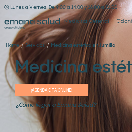
Lunes a Viernes. De 9:00 a 14:00 y 16:00 a 21:00
Medicina General
Odont
Home
Servicios
Medicina estética en Jumilla
Medicina estét
¡AGENDA CITA ONLINE!
¿Cómo llegar a Emana Salud?