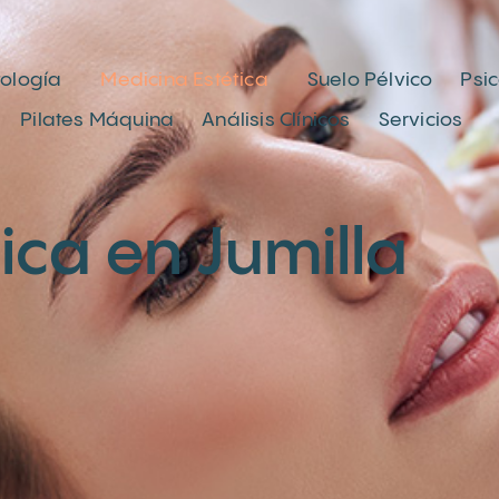
ología
Medicina Estética
Suelo Pélvico
Psi
Pilates Máquina
Análisis Clínicos
Servicios
ica en Jumilla